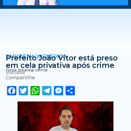
SANGUE NA VAQUEJADA
Prefeito João Vitor está preso
em cela privativa após crime
Fonte: linharesjr.com.br
21/07/2025
Compartilhe
Facebook
Twitter
WhatsApp
Telegram
Messenger
Share