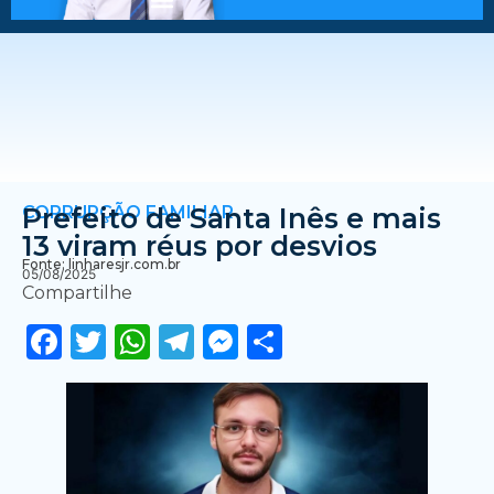
CORRUPÇÃO FAMILIAR
Prefeito de Santa Inês e mais
13 viram réus por desvios
Fonte: linharesjr.com.br
05/08/2025
Compartilhe
Facebook
Twitter
WhatsApp
Telegram
Messenger
Share