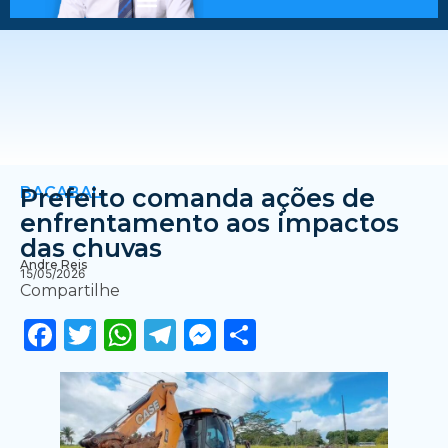
BACABAL
Prefeito comanda ações de
enfrentamento aos impactos
das chuvas
Andre Reis
15/05/2026
Compartilhe
Facebook
Twitter
WhatsApp
Telegram
Messenger
Share