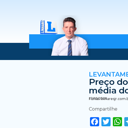
LEVANTAM
Preço do
média d
17/12/2024
Fonte: linharesjr.com.
Compartilhe
Faceb
Twi