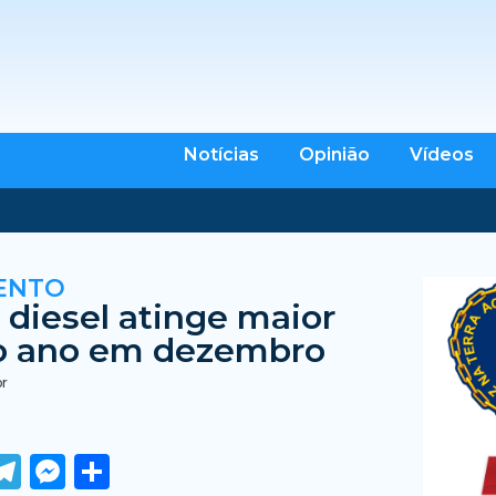
Notícias
Opinião
Vídeos
ENTO
 diesel atinge maior
o ano em dezembro
br
ook
tter
WhatsApp
Telegram
Messenger
Share