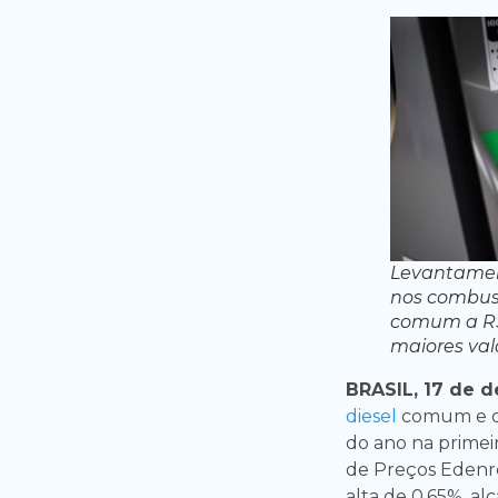
Levantamen
nos combust
comum a R$ 
maiores val
BRASIL, 17 de 
diesel
comum e do 
do ano na primei
de Preços Edenre
alta de 0,65%, a