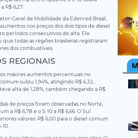
a R$ 6,27.
retor-Geral de Mobilidade da Edenred Brasil,
aumentos nos preços dos dois tipos de diesel
 períodos consecutivos de alta. Ele
ue todas as regiões brasileiras registraram
ores dos combustíveis.
S REGIONAIS
 os maiores aumentos percentuais no
 comum subiu 1,94%, atingindo R$ 6,32,
 teve alta de 1,28%, também chegando a R$
dias de preços foram observadas no Norte,
m a R$ 6,78 e o S-10 a R$ 6,66. O Sul
nores valores: R$ 6,00 para o diesel comum
-10.