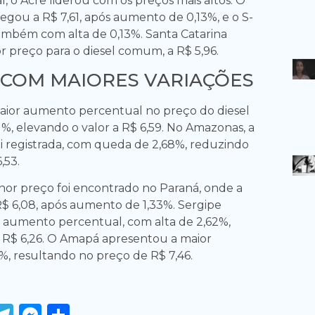
, o Acre liderou com os preços mais altos. O
gou a R$ 7,61, após aumento de 0,13%, e o S-
 também com alta de 0,13%. Santa Catarina
r preço para o diesel comum, a R$ 5,96.
 COM MAIORES VARIAÇÕES
aior aumento percentual no preço do diesel
, elevando o valor a R$ 6,59. No Amazonas, a
i registrada, com queda de 2,68%, reduzindo
,53.
enor preço foi encontrado no Paraná, onde a
$ 6,08, após aumento de 1,33%. Sergipe
r aumento percentual, com alta de 2,62%,
a R$ 6,26. O Amapá apresentou a maior
%, resultando no preço de R$ 7,46.
ook
tter
WhatsApp
Telegram
Messenger
Share