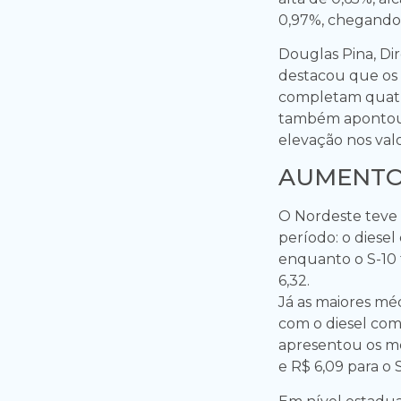
0,97%, chegando 
Douglas Pina, Di
destacou que os 
completam quatro
também apontou q
elevação nos val
AUMENTO
O Nordeste teve
período: o diesel
enquanto o S-10
6,32.
Já as maiores mé
com o diesel comu
apresentou os me
e R$ 6,09 para o S