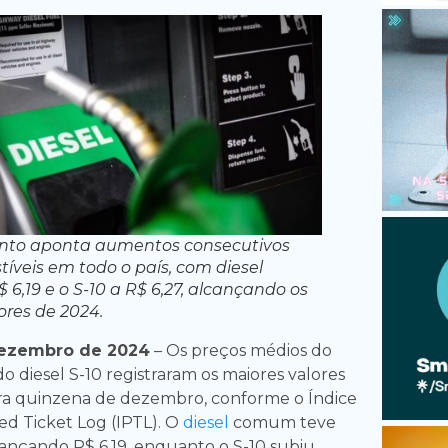
to aponta aumentos consecutivos
íveis em todo o país, com diesel
6,19 e o S-10 a R$ 6,27, alcançando os
ores de 2024.
dezembro de 2024
– Os preços médios do
diesel S-10 registraram os maiores valores
ra quinzena de dezembro, conforme o Índice
d Ticket Log (IPTL). O
diesel
comum teve
lcançando R$ 6,19, enquanto o S-10 subiu