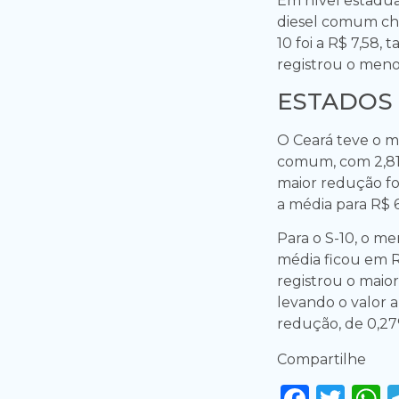
Em nível estadual
diesel comum che
10 foi a R$ 7,58,
registrou o meno
ESTADOS
O Ceará teve o m
comum, com 2,81%
maior redução fo
a média para R$ 6
Para o S-10, o m
média ficou em R
registrou o maio
levando o valor 
redução, de 0,27
Compartilhe
Faceb
Twi