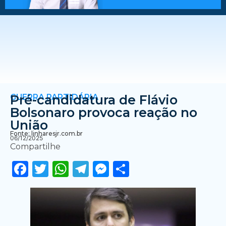
GUERRA PARTIDÁRIA
Pré-candidatura de Flávio
Bolsonaro provoca reação no
União
Fonte: linharesjr.com.br
06/12/2025
Compartilhe
Facebook
Twitter
WhatsApp
Telegram
Messenger
Share