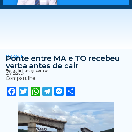
BRASIL
Ponte entre MA e TO recebeu
verba antes de cair
Fonte: linharesjr.com.br
27/12/2024
Compartilhe
Facebook
Twitter
WhatsApp
Telegram
Messenger
Share