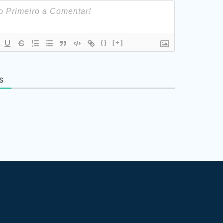
{}
[+]
S