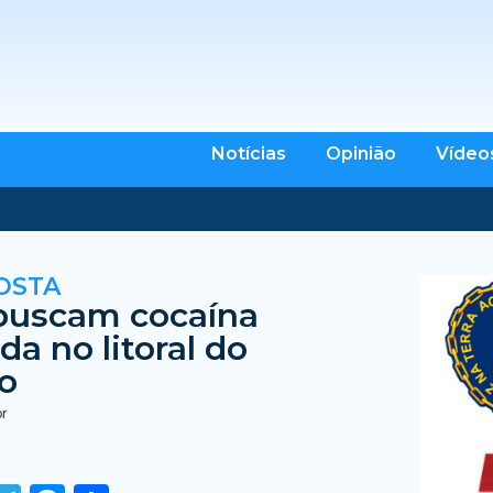
Notícias
Opinião
Vídeo
OSTA
 buscam cocaína
a no litoral do
o
br