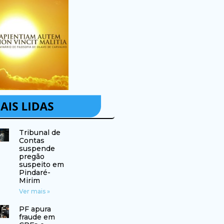
Tribunal de
Contas
suspende
pregão
suspeito em
Pindaré-
Mirim
Ver mais »
PF apura
fraude em