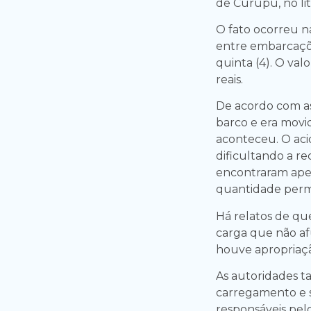
de Curupu, no li
O fato ocorreu na
entre embarcaçõ
quinta (4). O val
reais.
De acordo com as
barco e era movi
aconteceu. O aci
dificultando a re
encontraram apen
quantidade per
Há relatos de q
carga que não afu
houve apropriaçã
As autoridades 
carregamento e se
responsáveis pelo