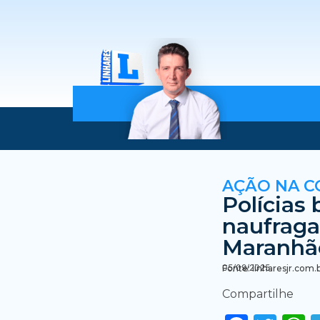
AÇÃO NA C
Polícias
naufragad
Maranhã
05/09/2025
Fonte: linharesjr.com.
Compartilhe