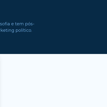
sofia e tem pós-
eting político.