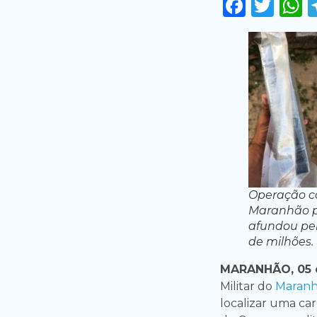
Faceb
Twi
Operação co
Maranhão p
afundou per
de milhões.
MARANHÃO, 05 
Militar do
Maran
localizar uma ca