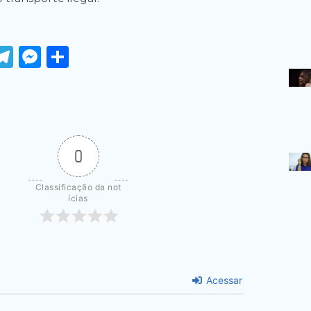
ook
tter
WhatsApp
Telegram
Messenger
Share
0
Classificação da not
ícias
Acessar