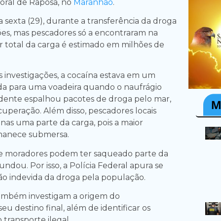
toral de Raposa, no
Maranhão
.
 sexta (29), durante a transferência da droga
es, mas pescadores só a encontraram na
or total da carga é estimado em milhões de
 investigações, a cocaína estava em um
da para uma voadeira quando o naufrágio
dente espalhou pacotes de droga pelo mar,
cuperação. Além disso, pescadores locais
as uma parte da carga, pois a maior
manece submersa.
ue moradores podem ter saqueado parte da
ndou. Por isso, a Polícia Federal apura se
o indevida da droga pela população.
também investigam a origem do
u destino final, além de identificar os
 transporte ilegal.