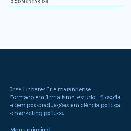
0
COMENTÁRIOS
Jose Linhares Jr é maranhense.
Formado em Jornalismo, estudou filosofia
e tem pós-graduações em ciência política
e marketing político.
Menu principal