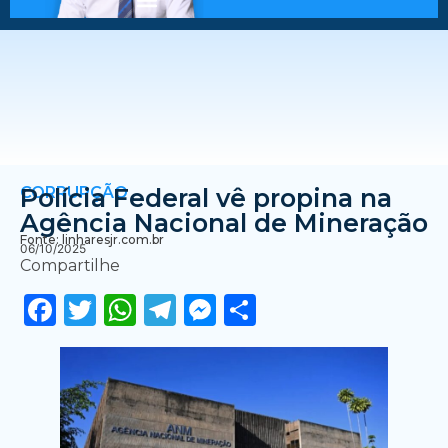
CORRUPÇÃO
Polícia Federal vê propina na
Agência Nacional de Mineração
Fonte: linharesjr.com.br
06/10/2025
Compartilhe
Facebook
Twitter
WhatsApp
Telegram
Messenger
Share