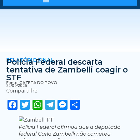
RELATÓRIO FINAL
Polícia Federal descarta
tentativa de Zambelli coagir o
STF
Fonte: GAZETA DO POVO
22/09/2025
Compartilhe
Facebook
Twitter
WhatsApp
Telegram
Messenger
Share
Polícia Federal afirmou que a deputada
federal Carla Zambelli não cometeu