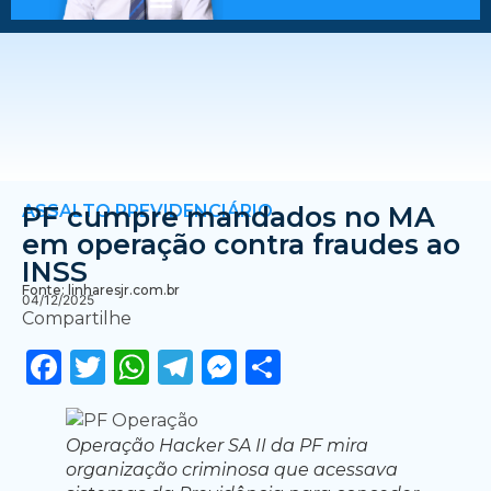
ASSALTO PREVIDENCIÁRIO
PF cumpre mandados no MA
em operação contra fraudes ao
INSS
Fonte: linharesjr.com.br
04/12/2025
Compartilhe
Facebook
Twitter
WhatsApp
Telegram
Messenger
Share
Operação Hacker SA II da PF mira
organização criminosa que acessava