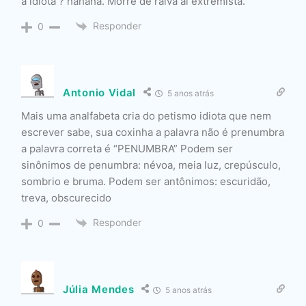
a idiota ? hahaha. Morre de raiva ai extremista.
Responder
0
Antonio Vidal
5 anos atrás
Mais uma analfabeta cria do petismo idiota que nem
escrever sabe, sua coxinha a palavra não é prenumbra
a palavra correta é “PENUMBRA” Podem ser
sinônimos de penumbra: névoa, meia luz, crepúsculo,
sombrio e bruma. Podem ser antônimos: escuridão,
treva, obscurecido
Responder
0
Júlia Mendes
5 anos atrás