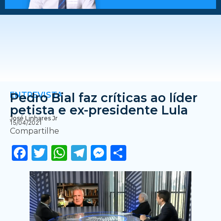
ENTREVISTA
Pedro Bial faz críticas ao líder
petista e ex-presidente Lula
José Linhares Jr
15/04/2021
Compartilhe
Facebook
Twitter
WhatsApp
Telegram
Messenger
Share