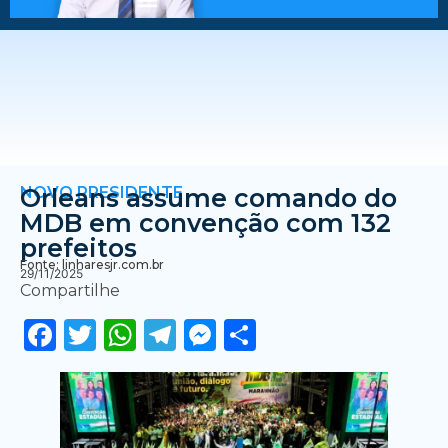
NOVO PRESIDENTE
Orleans assume comando do
MDB em convenção com 132
prefeitos
Fonte: linharesjr.com.br
29/11/2025
Compartilhe
Facebook
Twitter
WhatsApp
Telegram
Messenger
Share