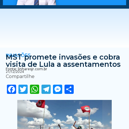
INVASÕES
MST promete invasões e cobra
visita de Lula a assentamentos
Fonte: linharesjr.com.br
21/12/2024
Compartilhe
Facebook
Twitter
WhatsApp
Telegram
Messenger
Share