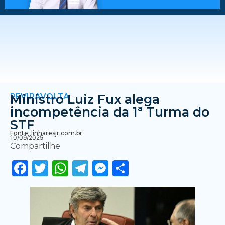
REVIRAVOLTA
Ministro Luiz Fux alega
incompetência da 1ª Turma do
STF
Fonte: linharesjr.com.br
10/09/2025
Compartilhe
Facebook
Twitter
WhatsApp
Telegram
Messenger
Share