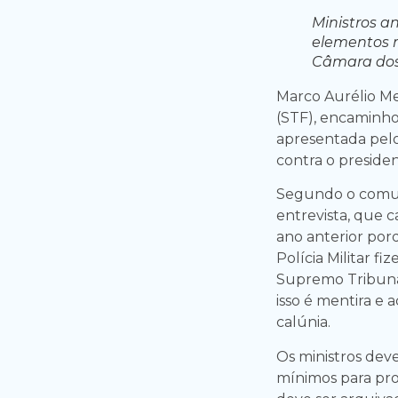
Ministros a
elementos m
Câmara dos
Marco Aurélio Me
(STF), encaminho
apresentada pelo
contra o presiden
Segundo o comuni
entrevista, que
ano anterior po
Polícia Militar f
Supremo Tribuna
isso é mentira e
calúnia.
Os ministros dev
mínimos para pr