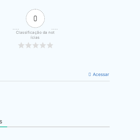
0
Classificação da not
ícias
Acessar
S