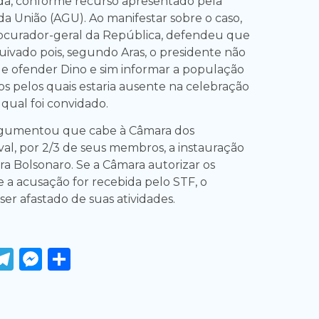
da, conforme recurso apresentado pela
da União (AGU). Ao manifestar sobre o caso,
ocurador-geral da República, defendeu que
uivado pois, segundo Aras, o presidente não
de ofender Dino e sim informar a população
os pelos quais estaria ausente na celebração
qual foi convidado.
rgumentou que cabe à Câmara dos
al, por 2/3 de seus membros, a instauração
ra Bolsonaro. Se a Câmara autorizar os
e a acusação for recebida pelo STF, o
er afastado de suas atividades.
ook
tter
WhatsApp
Telegram
Messenger
Share