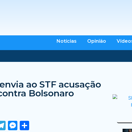
Notícias
Opinião
Vídeo
 envia ao STF acusação
contra Bolsonaro
ook
tter
WhatsApp
Telegram
Messenger
Share