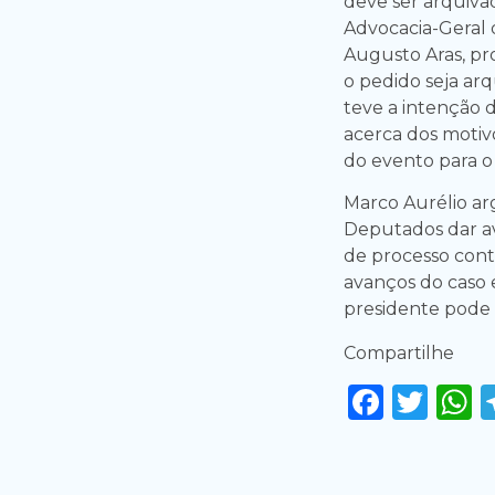
deve ser arquiva
Advocacia-Geral 
Augusto Aras, pr
o pedido seja arq
teve a intenção 
acerca dos motiv
do evento para o 
Marco Aurélio a
Deputados dar av
de processo cont
avanços do caso 
presidente pode s
Compartilhe
Faceb
Twi