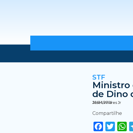
STF
Ministro
de Dino 
28/04/2021
José Linhares Jr
Compartilhe
Faceb
Twi