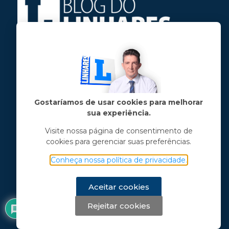
Jose Linhares Jr é maranhense.
Formado em Jornalismo, estudou filosofia
e tem pós-graduações em ciência política
e marketing político.
Gostaríamos de usar cookies para melhorar
sua experiência.
Menu principal
Visite nossa página de consentimento de
cookies para gerenciar suas preferências.
Notícias
Opinião
Conheça nossa política de privacidade.
Vídeos
Chama o Linhares
Aceitar cookies
Rejeitar cookies