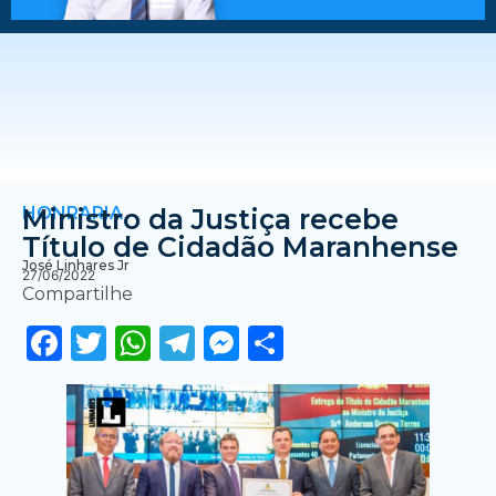
HONRARIA
Ministro da Justiça recebe
Título de Cidadão Maranhense
José Linhares Jr
27/06/2022
Compartilhe
Facebook
Twitter
WhatsApp
Telegram
Messenger
Share