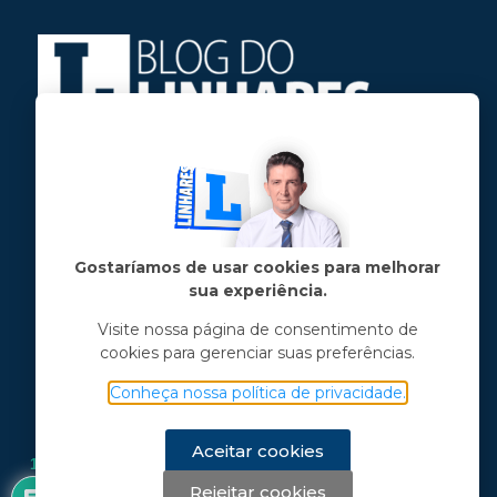
Jose Linhares Jr é maranhense.
Formado em Jornalismo, estudou filosofia
e tem pós-graduações em ciência política
e marketing político.
Gostaríamos de usar cookies para melhorar
sua experiência.
Menu principal
Visite nossa página de consentimento de
cookies para gerenciar suas preferências.
Notícias
Opinião
Conheça nossa política de privacidade.
Vídeos
Chama o Linhares
Aceitar cookies
1
Rejeitar cookies