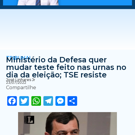
TRIBUNAL
Ministério da Defesa quer
mudar teste feito nas urnas no
dia da eleição; TSE resiste
José Linhares Jr
23/07/2022
Compartilhe
Facebook
Twitter
WhatsApp
Telegram
Messenger
Share