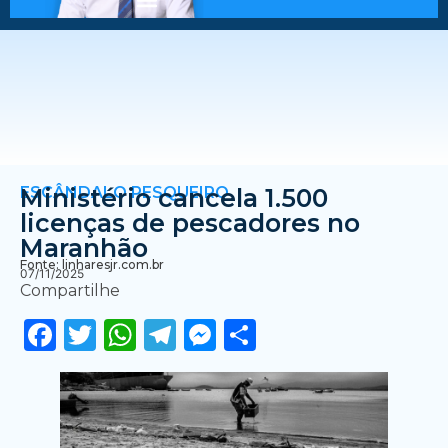
ESCÂNDALO PESQUEIRO
Ministério cancela 1.500
licenças de pescadores no
Maranhão
Fonte: linharesjr.com.br
07/11/2025
Compartilhe
Facebook
Twitter
WhatsApp
Telegram
Messenger
Share