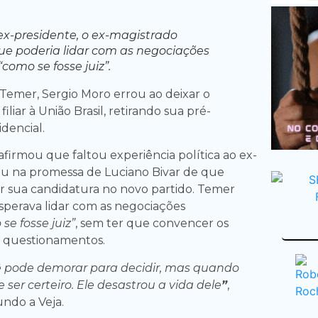
x-presidente, o ex-magistrado
ue poderia lidar com as negociações
“como se fosse juiz”.
emer, Sergio Moro errou ao deixar o
iliar à União Brasil, retirando sua pré-
dencial.
firmou que faltou experiência política ao ex-
tou na promessa de Luciano Bivar de que
ar sua candidatura no novo partido. Temer
sperava lidar com as negociações
se fosse juiz”
, sem ter que convencer os
r questionamentos.
cê pode demorar para decidir, mas quando
e ser certeiro. Ele desastrou a vida dele
”
,
undo a Veja.