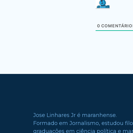
0
COMENTÁRIO
Jose Linhares Jr é maranhense.
Formado em Jornalismo, estudou filo
graduações em ciência política e mark