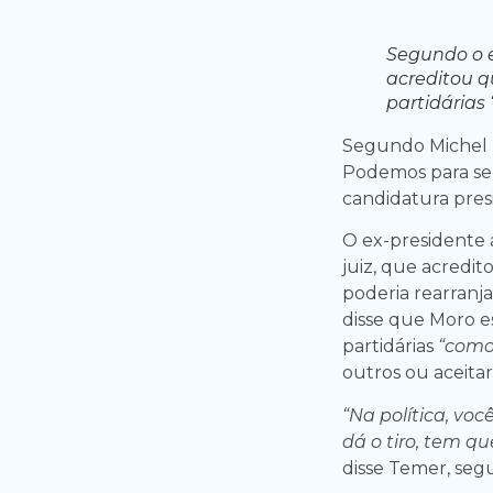
Segundo o e
acreditou q
partidárias 
Segundo Michel T
Podemos para se f
candidatura presi
O ex-presidente a
juiz, que acredi
poderia rearranj
disse que Moro e
partidárias
“como 
outros ou aceita
“Na política, vo
dá o tiro, tem qu
disse Temer, seg