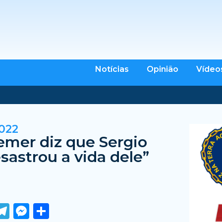
Notícias
Opinião
Vídeo
022
emer diz que Sergio
sastrou a vida dele”
ook
tter
WhatsApp
Telegram
Messenger
Share