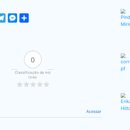
ook
tter
WhatsApp
Telegram
Messenger
Share
0
Classificação da not
ícias
Acessar