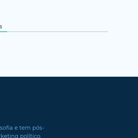
S
sofia e tem pós-
eting político.