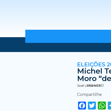
ELEIÇÕES 2
Michel T
Moro “de
08/04/2022
José Linhares Jr
Compartilhe
Faceb
Twi