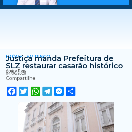
IMÓVEL EM RISCO
Justiça manda Prefeitura de
SLZ restaurar casarão histórico
Andre Reis
04/06/2026
Compartilhe
Facebook
Twitter
WhatsApp
Telegram
Messenger
Share