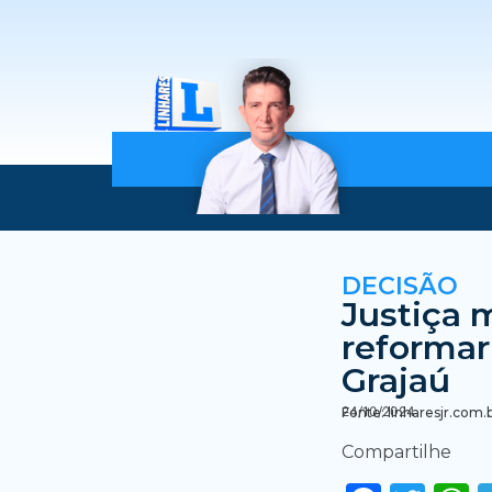
DECISÃO
Justiça
reformar
Grajaú
24/10/2024
Fonte: linharesjr.com.
Compartilhe