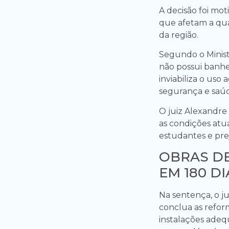
A decisão foi mo
que afetam a qua
da região.
Segundo o Minist
não possui banhei
inviabiliza o us
segurança e saúd
O juiz Alexandre
as condições atua
estudantes e pr
OBRAS D
EM 180 DI
Na sentença, o j
conclua as refor
instalações adequ