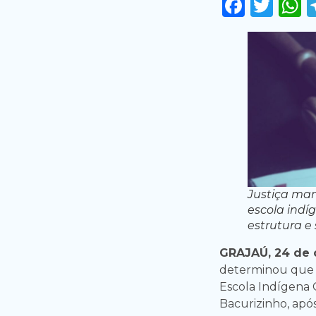
Faceb
Twi
Justiça ma
escola indí
estrutura e
GRAJAÚ, 24 de 
determinou que
Escola Indígena 
Bacurizinho, apó