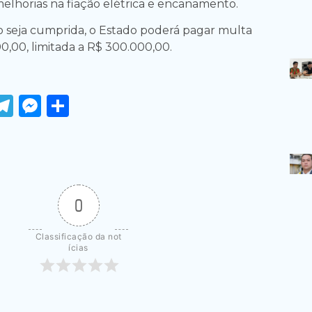
melhorias na fiação elétrica e encanamento.
 seja cumprida, o Estado poderá pagar multa
00,00, limitada a R$ 300.000,00.
ook
tter
WhatsApp
Telegram
Messenger
Share
0
Classificação da not
ícias