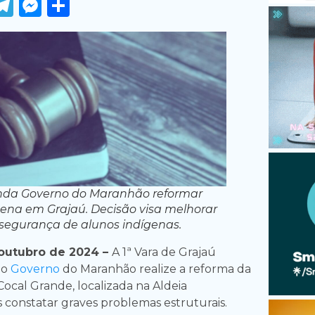
ook
tter
WhatsApp
Telegram
Messenger
Share
nda Governo do Maranhão reformar
gena em Grajaú. Decisão visa melhorar
 segurança de alunos indígenas.
outubro de 2024 –
A 1ª Vara de Grajaú
 o
Governo
do Maranhão realize a reforma da
Cocal Grande, localizada na Aldeia
s constatar graves problemas estruturais.