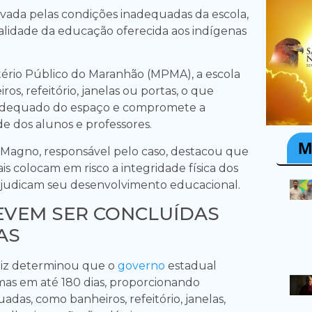
tivada pelas condições inadequadas da escola,
lidade da educação oferecida aos indígenas
ério Público do Maranhão (MPMA), a escola
ros, refeitório, janelas ou portas, o que
o adequado do espaço e compromete a
e dos alunos e professores.
 Magno, responsável pelo caso, destacou que
is colocam em risco a integridade física dos
ejudicam seu desenvolvimento educacional.
EVEM SER CONCLUÍDAS
AS
uiz determinou que o
governo
estadual
mas em até 180 dias, proporcionando
adas, como banheiros, refeitório, janelas,