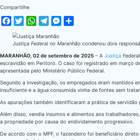
Compartilhe
Facebook
Twitter
WhatsApp
Telegram
Messenger
Share
Justiça Federal no Maranhão condenou dois responsá
MARANHÃO, 02 de setembro de 2025
– A
Justiça
Federa
escravidão em Peritoró. O caso foi registrado em março de
apresentada pelo Ministério Público Federal.
Segundo a investigação, os empregados eram mantidos em
insuficiente e a água consumida vinha de fontes sem trat
As apurações também identificaram a prática de servidão p
Além disso, vendia insumos e alimentos aos trabalhadore
a propriedade por causa do endividamento progressivo.
De acordo com o MPF, o fazendeiro foi beneficiário direto