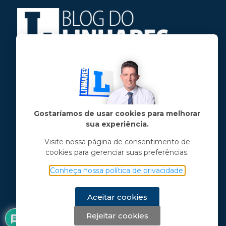
Jose Linhares Jr é maranhense.
Formado em Jornalismo, estudou filosofia
e tem pós-graduações em ciência política
e marketing político.
Gostaríamos de usar cookies para melhorar
sua experiência.
Menu principal
Visite nossa página de consentimento de
cookies para gerenciar suas preferências.
Notícias
Opinião
Conheça nossa política de privacidade.
Vídeos
Chama o Linhares
Aceitar cookies
Rejeitar cookies