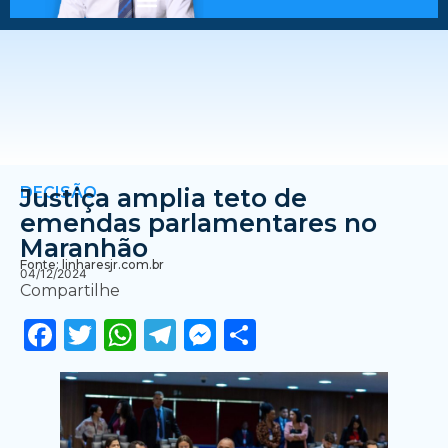
DECISÃO
Justiça amplia teto de
emendas parlamentares no
Maranhão
Fonte: linharesjr.com.br
04/12/2024
Compartilhe
Facebook
Twitter
WhatsApp
Telegram
Messenger
Share