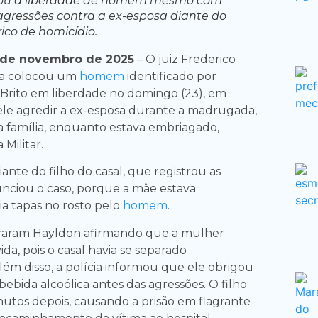
izou a liberdade de homem mesmo com
 agressões contra a ex-esposa diante do
órico de homicídio.
de novembro de 2025
– O juiz Frederico
ira colocou um
homem
identificado por
Brito em liberdade no domingo (23), em
 ele agredir a ex-esposa durante a madrugada,
a família, enquanto estava embriagado,
 Militar.
ante do filho do casal, que registrou as
nciou o caso, porque a mãe estava
ria tapas no rosto pelo
homem
.
raram Hayldon afirmando que a mulher
ida, pois o casal havia se separado
ém disso, a polícia informou que ele obrigou
 bebida alcoólica antes das agressões. O filho
utos depois, causando a prisão em flagrante