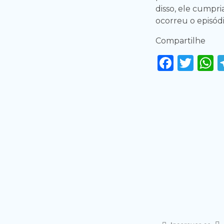
disso, ele cump
ocorreu o episódi
Compartilhe
Faceb
Twi