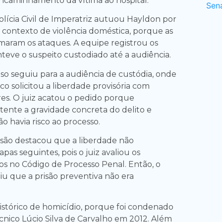
encaminhamento da vítima ao hospital.
olícia Civil de Imperatriz autuou Hayldon por
o contexto de violência doméstica, porque as
maram os ataques. A equipe registrou os
teve o suspeito custodiado até a audiência.
so seguiu para a audiência de custódia, onde
ico solicitou a liberdade provisória com
es. O juiz acatou o pedido porque
tente a gravidade concreta do delito e
 havia risco ao processo.
cisão destacou que a liberdade não
apas seguintes, pois o juiz avaliou os
tos no Código de Processo Penal. Então, o
u que a prisão preventiva não era
istórico de homicídio, porque foi condenado
cnico Lúcio Silva de Carvalho em 2012. Além