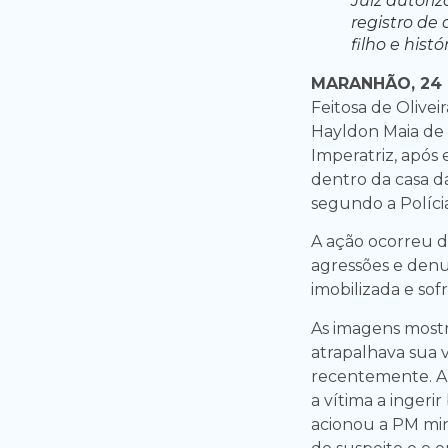
Juiz autor
registro de
filho e hist
MARANHÃO, 24 
Feitosa de Olive
Hayldon Maia de 
Imperatriz, após
dentro da casa d
segundo a Polícia
A ação ocorreu di
agressões e denu
imobilizada e sof
As imagens most
atrapalhava sua v
recentemente. Al
a vítima a ingerir
acionou a PM min