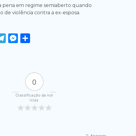
ria pena em regime semiaberto quando
o de violência contra a ex-esposa.
ook
tter
WhatsApp
Telegram
Messenger
Share
0
Classificação da not
ícias
Acessar