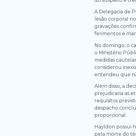
do suspeito e o 
A Delegacia de P
lesão corporal n
gravações confir
ferimentos e man
No domingo, o ca
o Ministério Públ
medidas cautelar
considerou inexis
entendeu que não
Além disso, a de
prejudicaria as et
requisitos previs
despacho conclui
proporcional.
Hayldon possui h
pela morte do té