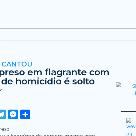
E CANTOU
reso em flagrante com
 de homicídio é solto
br
ook
tter
WhatsApp
Telegram
Messenger
Share