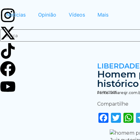
Notícias
Opinião
Vídeos
Mais
LIBERDAD
Homem p
histórico
24/11/2025
Fonte: linharesjr.com.
Compartilhe
Faceb
Twi