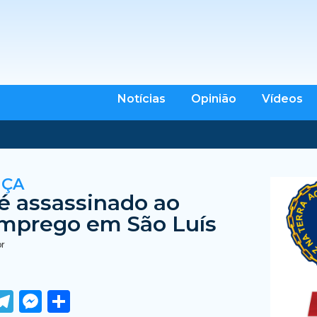
Notícias
Opinião
Vídeos
NÇA
 assassinado ao
mprego em São Luís
br
ook
tter
WhatsApp
Telegram
Messenger
Share