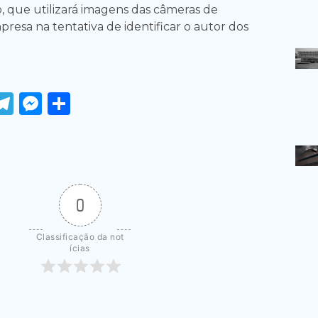
o, que utilizará imagens das câmeras de
resa na tentativa de identificar o autor dos
ook
tter
WhatsApp
Telegram
Messenger
Share
0
Classificação da not
ícias