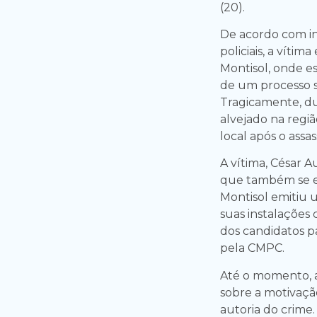
(20).
De acordo com in
policiais, a víti
Montisol, onde 
de um processo 
Tragicamente, du
alvejado na regi
local após o assas
A vítima, César A
que também se enc
Montisol emitiu
suas instalações
dos candidatos p
pela CMPC.
Até o momento, 
sobre a motivação
autoria do crime.