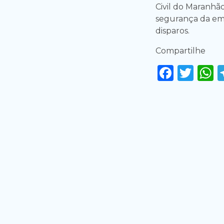
Civil do Maranhã
segurança da emp
disparos.
Compartilhe
Faceb
Twi