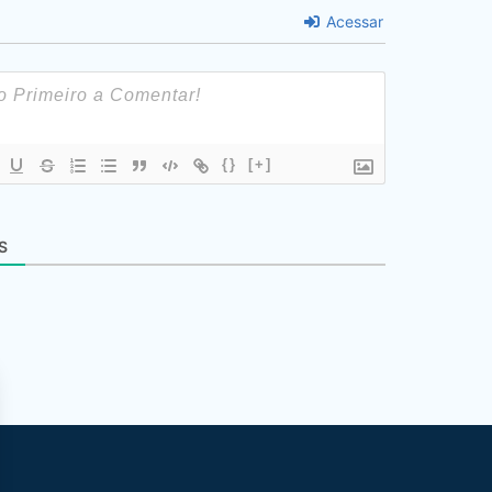
Acessar
{}
[+]
S