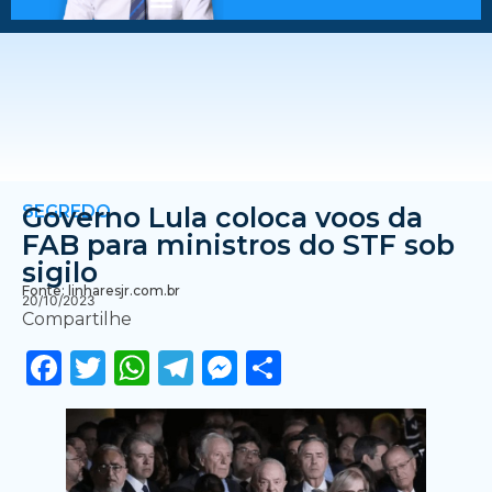
SEGREDO
Governo Lula coloca voos da
FAB para ministros do STF sob
sigilo
Fonte: linharesjr.com.br
20/10/2023
Compartilhe
Facebook
Twitter
WhatsApp
Telegram
Messenger
Share