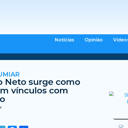
Notícias
Opinião
Vídeo
UMIAR
o Neto surge como
m vínculos com
ão
br