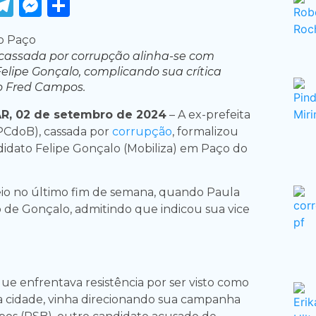
ook
tter
WhatsApp
Telegram
Messenger
Share
 cassada por corrupção alinha-se com
elipe Gonçalo, complicando sua crítica
o Fred Campos.
R, 02 de setembro de 2024
– A ex-prefeita
PCdoB), cassada por
corrupção
, formalizou
didato Felipe Gonçalo (Mobiliza) em Paço do
io no último fim de semana, quando Paula
 de Gonçalo, admitindo que indicou sua vice
ue enfrentava resistência por ser visto como
a cidade, vinha direcionando sua campanha