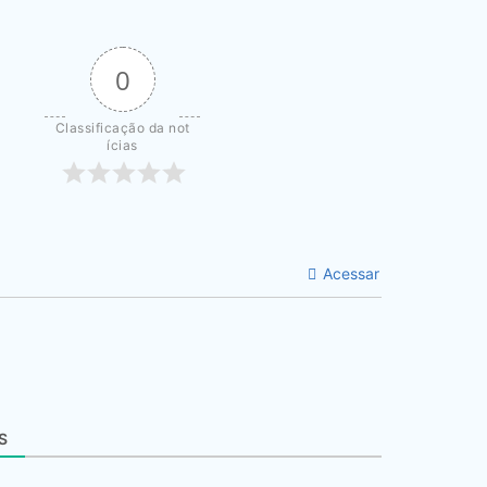
0
Classificação da not
ícias
Acessar
S