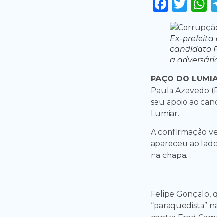
Faceb
Twi
Ex-prefeita
candidato F
a adversári
PAÇO DO LUMIA
Paula Azevedo (
seu apoio ao can
Lumiar.
A confirmação ve
apareceu ao lado
na chapa.
Felipe Gonçalo, q
“paraquedista” n