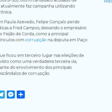
os (PSB), outro candidato acusado de
 atualmente faz campanha utilizando
rônica.
om Paula Azevedo, Felipe Gonçalo perde
íticas a Fred Campos, deixando o empresário
o Feijão de Corda, como a principal
vínculos com
corrupção
na disputa em Paço
ue ficou em terceiro lugar nas eleições de
 visto como uma verdadeira terceira via,
ante do envolvimento dos principais
escândalos de corrupção.
ook
tter
WhatsApp
Telegram
Messenger
Share