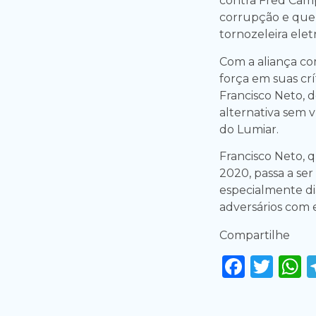
contra Fred Camp
corrupção e que
tornozeleira elet
Com a aliança c
força em suas cr
Francisco Neto, d
alternativa sem 
do Lumiar.
Francisco Neto, q
2020, passa a ser
especialmente di
adversários com 
Compartilhe
Faceb
Twi