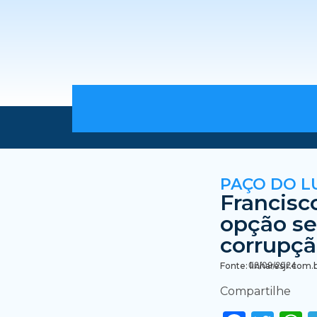
PAÇO DO L
Francisc
opção se
corrupç
02/09/2024
Fonte: linharesjr.com.
Compartilhe