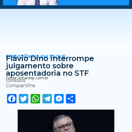
PREVIDÊNCIA EM XEQUE
Flávio Dino interrompe
julgamento sobre
aposentadoria no STF
Fonte: linharesjr.com.br
22/09/2025
Compartilhe
Facebook
Twitter
WhatsApp
Telegram
Messenger
Share