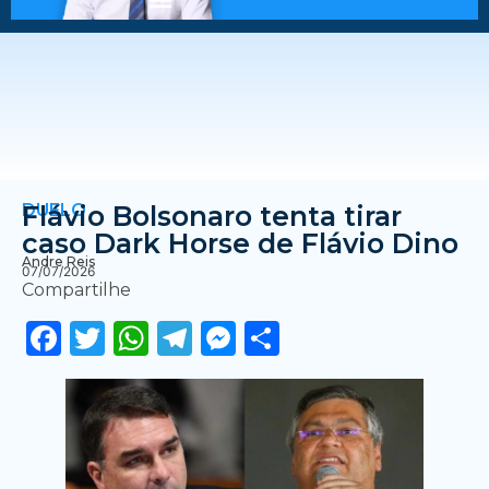
DUELO
Flávio Bolsonaro tenta tirar
caso Dark Horse de Flávio Dino
Andre Reis
07/07/2026
Compartilhe
Facebook
Twitter
WhatsApp
Telegram
Messenger
Share