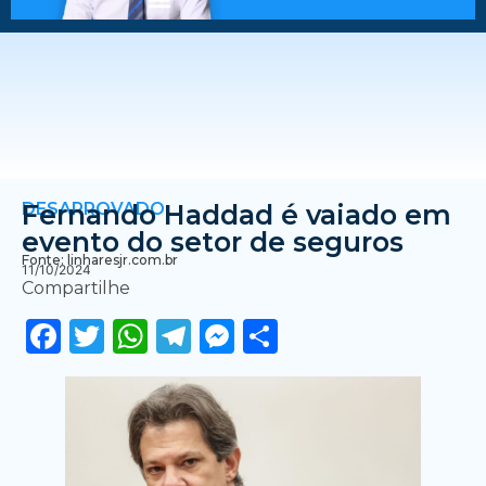
DESAPROVADO
Fernando Haddad é vaiado em
evento do setor de seguros
Fonte: linharesjr.com.br
11/10/2024
Compartilhe
Facebook
Twitter
WhatsApp
Telegram
Messenger
Share