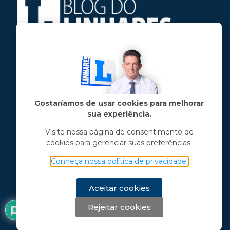
Jose Linhares Jr é maranhense.
Formado em Jornalismo, estudou filosofia
e tem pós-graduações em ciência política
e marketing político.
Gostaríamos de usar cookies para melhorar
sua experiência.
Menu principal
Visite nossa página de consentimento de
cookies para gerenciar suas preferências.
Notícias
Opinião
Conheça nossa política de privacidade.
Vídeos
Chama o Linhares
Aceitar cookies
Rejeitar cookies