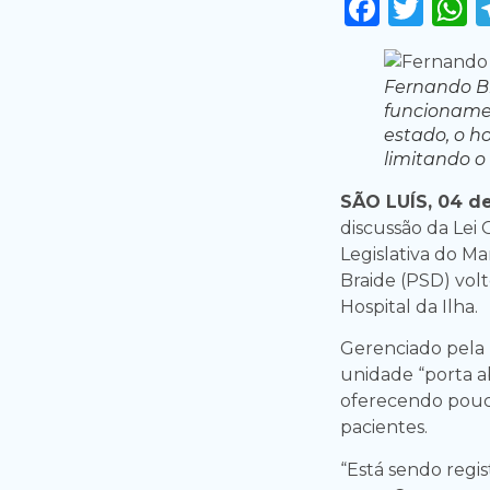
Faceb
Twi
Fernando Br
funcionamen
estado, o h
limitando o
SÃO LUÍS, 04 d
discussão da Lei
Legislativa do M
Braide (PSD) vol
Hospital da Ilha.
Gerenciado pela 
unidade “porta ab
oferecendo pouco
pacientes.
“Está sendo regi