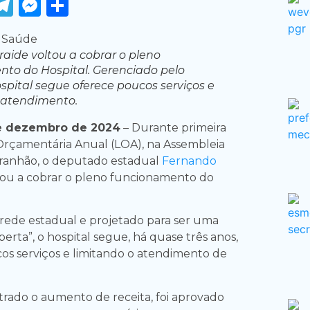
ook
tter
WhatsApp
Telegram
Messenger
Share
aide voltou a cobrar o pleno
to do Hospital. Gerenciado pelo
ospital segue oferece poucos serviços e
 atendimento.
e dezembro de 2024
– Durante primeira
 Orçamentária Anual (LOA), na Assembleia
aranhão, o deputado estadual
Fernando
tou a cobrar o pleno funcionamento do
rede estadual e projetado para ser uma
erta”, o hospital segue, há quase três anos,
s serviços e limitando o atendimento de
strado o aumento de receita, foi aprovado