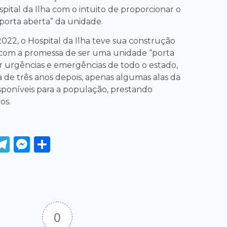
pital da Ilha com o intuito de proporcionar o
orta aberta” da unidade.
22, o Hospital da Ilha teve sua construção
 com a promessa de ser uma unidade “porta
r urgências e emergências de todo o estado,
a de três anos depois, apenas algumas alas da
sponíveis para a população, prestando
os.
ook
tter
WhatsApp
Telegram
Messenger
Share
0