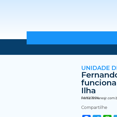
UNIDADE D
Fernando
funciona
Ilha
04/12/2024
Fonte: linharesjr.com.
Compartilhe