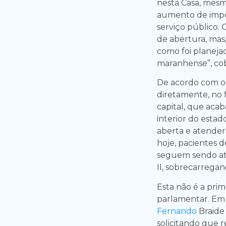
nesta Casa, mes
aumento de impo
serviço público. 
de abertura, mas
como foi planeja
maranhense”, co
De acordo com o 
diretamente, no 
capital, que ac
interior do estad
aberta e atender
hoje, pacientes 
seguem sendo ate
II, sobrecarrega
Esta não é a prim
parlamentar. Em
Fernando
Braide
solicitando que 