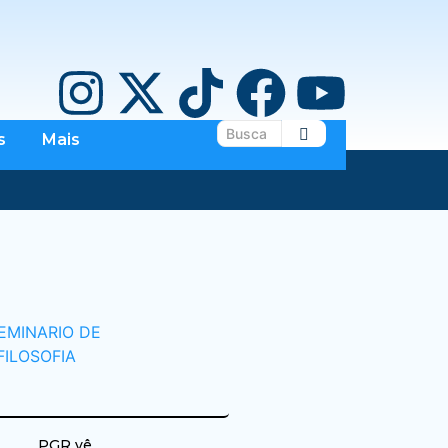
s
Mais
PGR vê