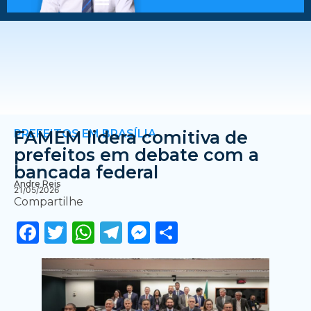
PREFEITOS EM BRASÍLIA
FAMEM lidera comitiva de
prefeitos em debate com a
bancada federal
Andre Reis
21/05/2026
Compartilhe
Facebook
Twitter
WhatsApp
Telegram
Messenger
Share