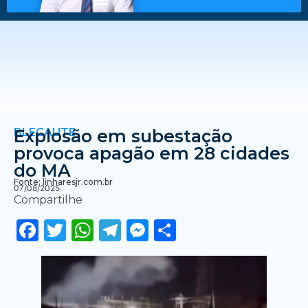
BLECAUTE
Explosão em subestação
provoca apagão em 28 cidades
do MA
Fonte: linharesjr.com.br
07/08/2025
Compartilhe
Facebook
Twitter
WhatsApp
Telegram
Messenger
Share