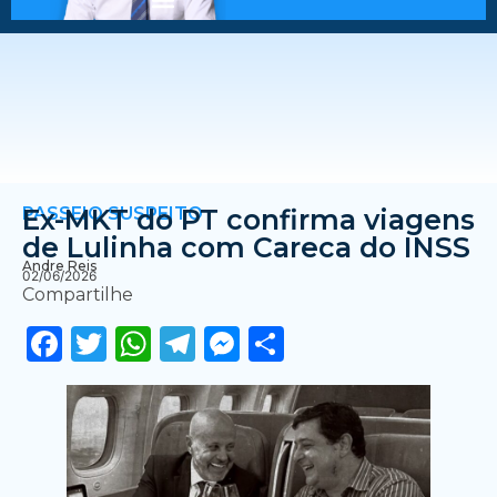
PASSEIO SUSPEITO
Ex-MKT do PT confirma viagens
de Lulinha com Careca do INSS
Andre Reis
02/06/2026
Compartilhe
Facebook
Twitter
WhatsApp
Telegram
Messenger
Share