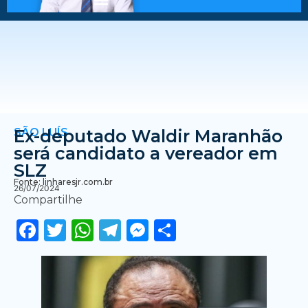
SÃO LUÍS
Ex-deputado Waldir Maranhão
será candidato a vereador em
SLZ
Fonte: linharesjr.com.br
26/07/2024
Compartilhe
Facebook
Twitter
WhatsApp
Telegram
Messenger
Share