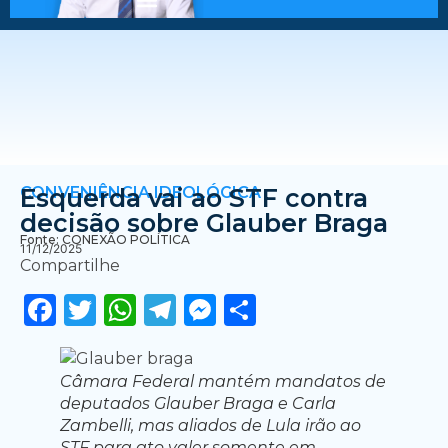
CONVENIÊNCIA IDEOLÓGICA
Esquerda vai ao STF contra
decisão sobre Glauber Braga
Fonte: CONEXÃO POLÍTICA
11/12/2025
Compartilhe
Facebook
Twitter
WhatsApp
Telegram
Messenger
Share
Câmara Federal mantém mandatos de
deputados Glauber Braga e Carla
Zambelli, mas aliados de Lula irão ao
STF para ato valer somente em