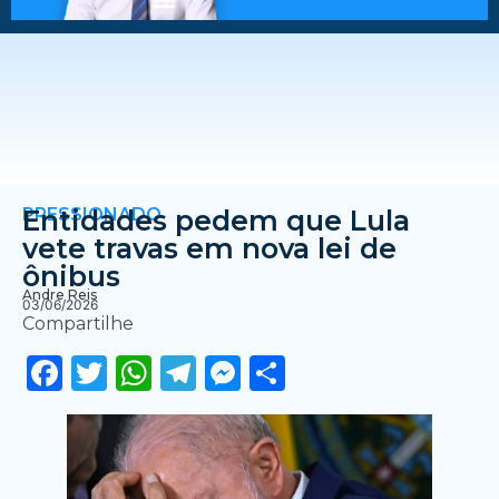
PRESSIONADO
Entidades pedem que Lula
vete travas em nova lei de
ônibus
Andre Reis
03/06/2026
Compartilhe
Facebook
Twitter
WhatsApp
Telegram
Messenger
Share