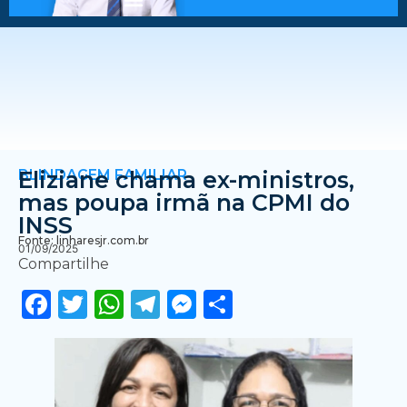
BLINDAGEM FAMILIAR
Eliziane chama ex-ministros,
mas poupa irmã na CPMI do
INSS
Fonte: linharesjr.com.br
01/09/2025
Compartilhe
Facebook
Twitter
WhatsApp
Telegram
Messenger
Share