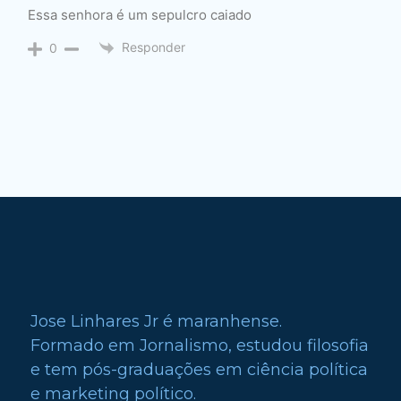
Essa senhora é um sepulcro caiado
Responder
0
Jose Linhares Jr é maranhense.
Formado em Jornalismo, estudou filosofia
e tem pós-graduações em ciência política
e marketing político.