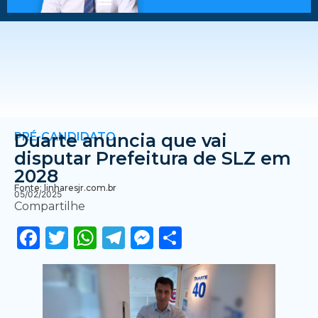
PRÉ-CANDIDATO
Duarte anuncia que vai
disputar Prefeitura de SLZ em
2028
Fonte: linharesjr.com.br
05/02/2025
Compartilhe
Facebook
Twitter
WhatsApp
Telegram
Messenger
Share