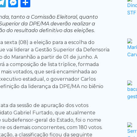
ook
tter
WhatsApp
Telegram
Messenger
Share
da, tanto a Comissão Eleitoral, quanto
Superior da DPE/MA deverão realizar a
 do resultado definitivo das eleições.
ta sexta (08) a eleição para a escolha do
 vai liderar a Gestão Superior da Defensoria
o do Maranhão a partir de 01 de junho. A
ará a composição de lista tríplice, formada
 mais votados, que será encaminhada ao
xecutivo estadual, o governador Carlos
definição da liderança da DPE/MA no biênio
ata da sessão de apuração dos votos
didato Gabriel Furtado, que atualmente
 subdefensor-geral do Estado, foi o nome
re os demais concorrentes, com 180 votos.
ção, a classificação ficou da seguinte