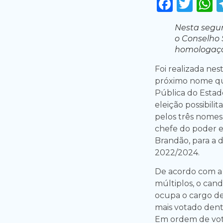
Faceb
Twi
Nesta segun
o Conselho 
homologação
Foi realizada nes
próximo nome que
Pública do Estad
eleição possibilit
pelos três nomes
chefe do poder e
Brandão, para a 
2022/2024.
De acordo com a 
múltiplos, o can
ocupa o cargo de
mais votado dent
Em ordem de vota