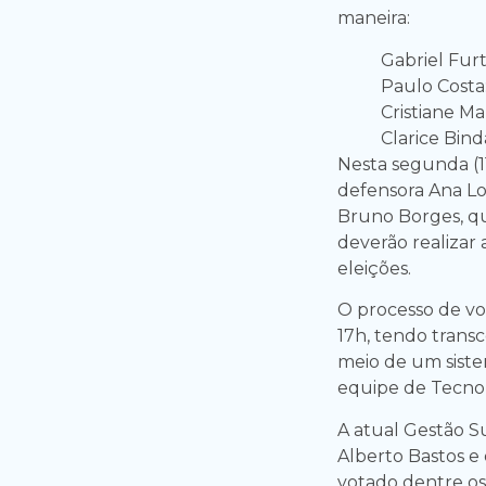
maneira:
Gabriel Furt
Paulo Costa:
Cristiane Ma
Clarice Bind
Nesta segunda (11
defensora Ana Lo
Bruno Borges, q
deverão realizar
eleições.
O processo de vo
17h, tendo transc
meio de um siste
equipe de Tecno
A atual Gestão S
Alberto Bastos e
votado dentre os