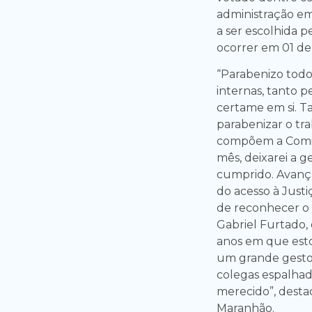
administração em
a ser escolhida p
ocorrer em 01 de
“Parabenizo todo
internas, tanto 
certame em si. 
parabenizar o tr
compõem a Comis
mês, deixarei a 
cumprido. Avanç
do acesso à Justi
de reconhecer o 
Gabriel Furtado,
anos em que esto
um grande gestor
colegas espalha
merecido”, desta
Maranhão.