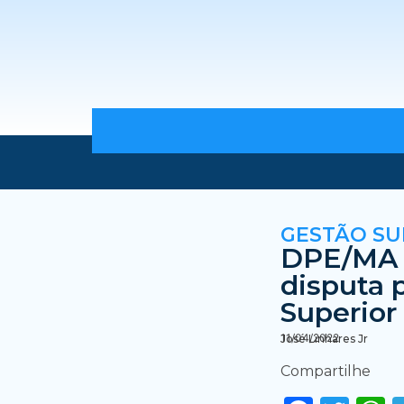
GESTÃO S
DPE/MA el
disputa 
Superior
11/04/2022
José Linhares Jr
Compartilhe