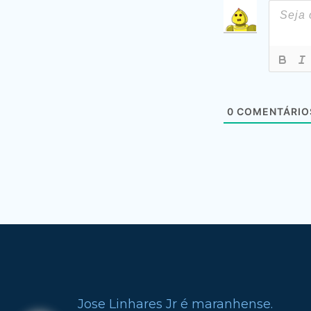
0
COMENTÁRIO
Jose Linhares Jr é maranhense.