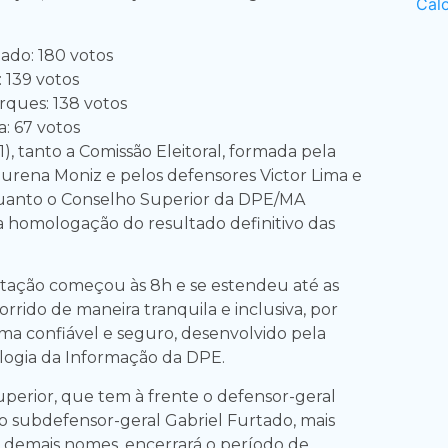
ado: 180 votos
 139 votos
rques: 138 votos
a: 67 votos
), tanto a Comissão Eleitoral, formada pela
urena Moniz e pelos defensores Victor Lima e
uanto o Conselho Superior da DPE/MA
 a homologação do resultado definitivo das
tação começou às 8h e se estendeu até as
orrido de maneira tranquila e inclusiva, por
ma confiável e seguro, desenvolvido pela
logia da Informação da DPE.
uperior, que tem à frente o defensor-geral
 o subdefensor-geral Gabriel Furtado, mais
 demais nomes, encerrará o período de