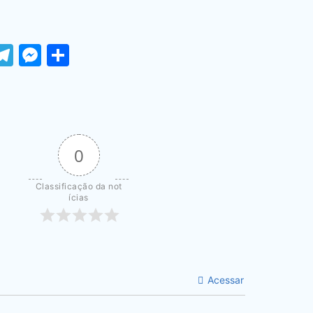
ook
tter
WhatsApp
Telegram
Messenger
Share
0
Classificação da not
ícias
Acessar