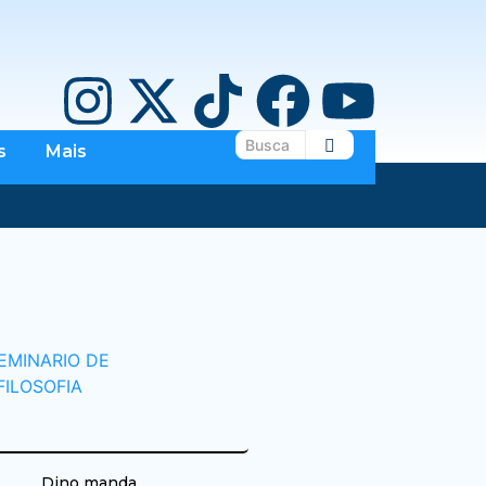
s
Mais
Dino manda