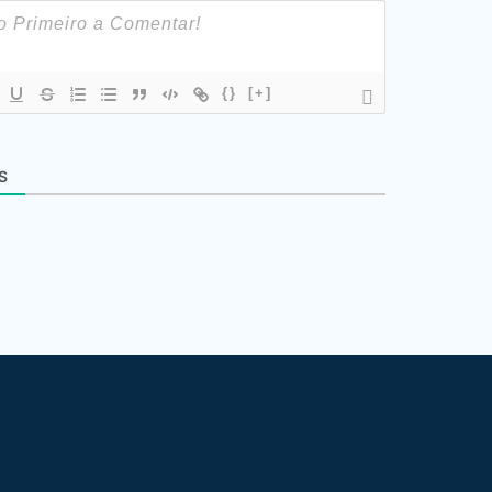
{}
[+]
S