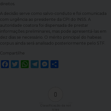
direitos.
A decisão serve como salvo-conduto e foi comunicada
com urgência ao presidente da CPI do INSS. A
autoridade coatora foi dispensada de prestar
informações preliminares, mas pode apresentá-las em
dez dias se necessário. O mérito principal do habeas
corpus ainda será analisado posteriormente pelo STF.
Compartilhe
Facebook
Twitter
WhatsApp
Telegram
Messenger
Share
0
Classificação da not
ícias