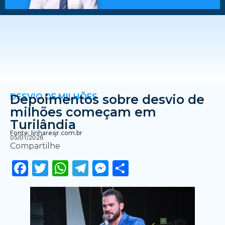
DESVIO DE MILHÕES
Depoimentos sobre desvio de
milhões começam em
Turilândia
Fonte: linharesjr.com.br
05/01/2026
Compartilhe
Facebook
Twitter
WhatsApp
Telegram
Messenger
Share