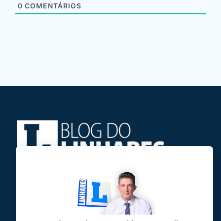
0
COMENTÁRIOS
Jose Linhares Jr é maranhense.
Formado em Jornalismo, estudou filosofia
e tem pós-graduações em ciência política