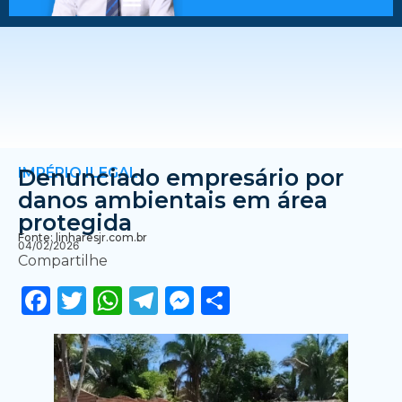
IMPÉRIO ILEGAL
Denunciado empresário por
danos ambientais em área
protegida
Fonte: linharesjr.com.br
04/02/2026
Compartilhe
Facebook
Twitter
WhatsApp
Telegram
Messenger
Share