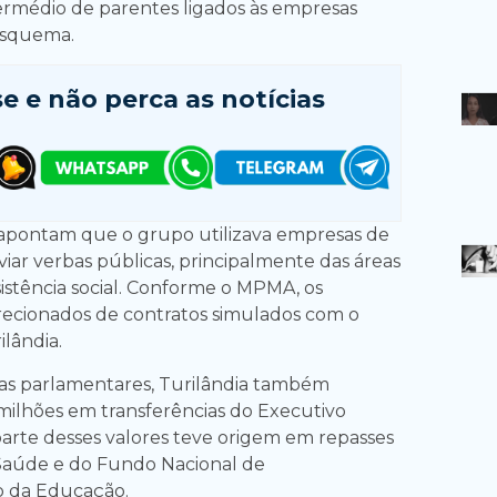
termédio de parentes ligados às empresas
esquema.
se e
não perca as notícias
 apontam que o grupo utilizava empresas de
iar verbas públicas, principalmente das áreas
sistência social. Conforme o MPMA, os
recionados de contratos simulados com o
lândia.
s parlamentares, Turilândia também
milhões em transferências do Executivo
 parte desses valores teve origem em repasses
 Saúde e do Fundo Nacional de
 da Educação.