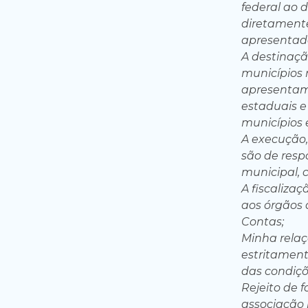
federal ao d
diretament
apresentada
A destinaç
municípios
apresentam 
estaduais e
municípios 
A execução,
são de resp
municipal, 
A fiscaliza
aos órgãos 
Contas;
Minha relaç
estritamente
das condiçõ
Rejeito de 
associação 