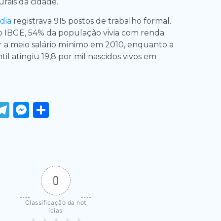
urais da cidade.
ndia
registrava 915 postos de trabalho formal.
 IBGE, 54% da população vivia com renda
or a meio salário mínimo em 2010, enquanto a
til atingiu 19,8 por mil nascidos vivos em
ook
tter
WhatsApp
Telegram
Messenger
Share
0
Classificação da not
ícias