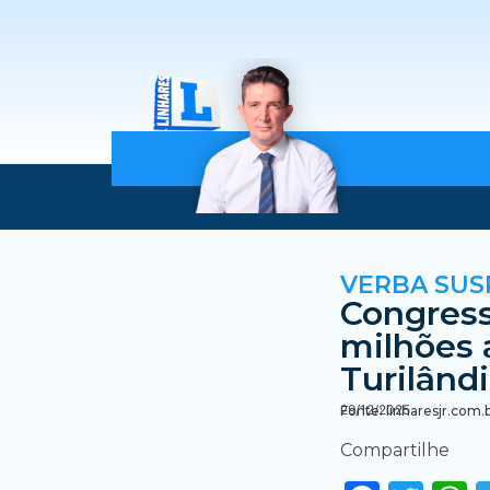
VERBA SUS
Congress
milhões 
Turilând
29/12/2025
Fonte: linharesjr.com.
Compartilhe