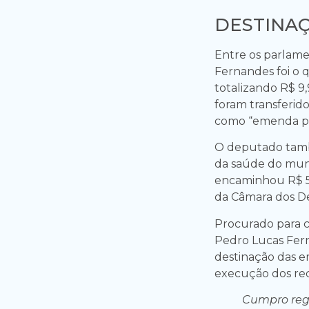
DESTINA
Entre os parlame
Fernandes foi o q
totalizando R$ 9
foram transferid
como “emenda pi
O deputado tamb
da saúde do muni
encaminhou R$ 5
da Câmara dos D
Procurado para c
Pedro Lucas Fer
destinação das 
execução dos rec
Cumpro reg