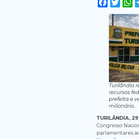
Faceb
Twi
Turilândia 
recursos fed
prefeita e 
milionário.
TURILÂNDIA, 29
Congresso Nacio
parlamentares a