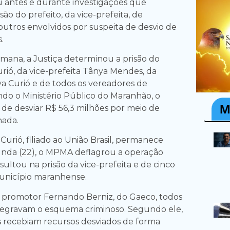
u antes e durante investigações que
são do prefeito, da vice-prefeita, de
outros envolvidos por suspeita de desvio de
.
emana, a Justiça determinou a prisão do
rió, da vice-prefeita Tânya Mendes, da
a Curió e de todos os vereadores de
ndo o Ministério Público do Maranhão, o
de desviar R$ 56,3 milhões por meio de
hada.
Curió, filiado ao União Brasil, permanece
unda (22), o MPMA deflagrou a operação
esultou na prisão da vice-prefeita e de cinco
unicípio maranhense.
 promotor Fernando Berniz, do Gaeco, todos
tegravam o esquema criminoso. Segundo ele,
 recebiam recursos desviados de forma