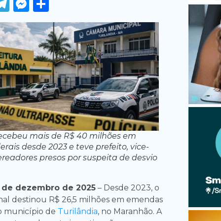
ook
tter
WhatsApp
Telegram
Messenger
Share
recebeu mais de R$ 40 milhões em
erais desde 2023 e teve prefeito, vice-
vereadores presos por suspeita de desvio
 de dezembro de 2025
– Desde 2023, o
nal destinou R$ 26,5 milhões em emendas
o município de
Turilândia
, no Maranhão. A