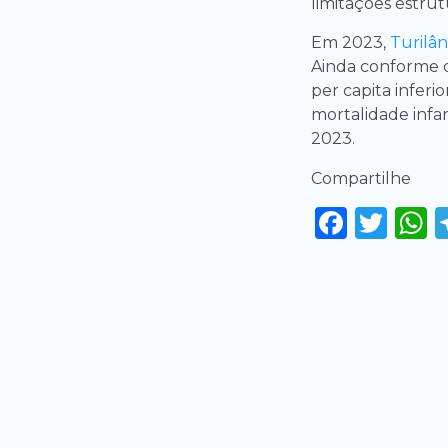
limitações estrut
Em 2023,
Turilâ
Ainda conforme o
per capita inferi
mortalidade infan
2023.
Compartilhe
Faceb
Twi