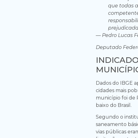
que todas a
competentes
responsabil
prejudicada
— Pedro Lucas F
Deputado Federa
INDICADO
MUNICÍPI
Dados do IBGE ap
cidades mais pobr
município foi de 
baixo do Brasil.
Segundo o instit
saneamento básic
vias públicas era