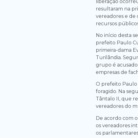
liberação ocorre
resultaram na pri
vereadores e de 
recursos públicos
No início desta s
prefeito Paulo Cu
primeira-dama Ev
Turilândia. Segu
grupo é acusado 
empresas de fac
O prefeito Paulo 
foragido. Na seg
Tântalo II, que r
vereadores do m
De acordo com o
os vereadores in
os parlamentares