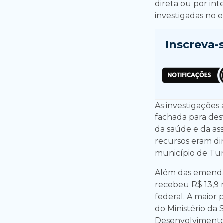
direta ou por in
investigadas no 
Inscreva-
As investigações
fachada para desv
da saúde e da as
recursos eram di
município de Turi
Além das emenda
recebeu R$ 13,9 
federal. A maior
do Ministério da
Desenvolvimento