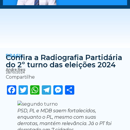
BRASIL
Confira a Radiografia Partidária
do 2º turno das eleições 2024
Andre Reis
28/10/2024
Compartilhe
Facebook
Twitter
WhatsApp
Telegram
Messenger
Share
PSD, PL e MDB saem fortalecidos,
enquanto o PL, mesmo com suas
derrotas, mantém relevância. Já o PT foi
derrotado em 7 cidades.