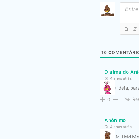
16
COMENTÁRI
Djalma do Anj
4 anos atrás
Grande ideia, pa
Re
0
Anônimo
4 anos atrás
TAMBÉM TEM MEU