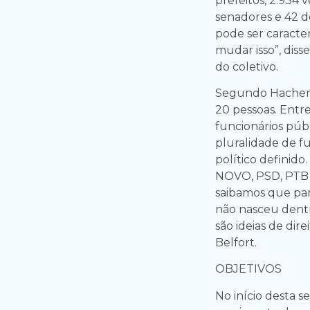
prefeitos, 2.934 
senadores e 42 
pode ser caracte
mudar isso”, dis
do coletivo.
Segundo Hachem
20 pessoas. Entre
funcionários públ
pluralidade de f
político definid
NOVO, PSD, PTB e
saibamos que par
não nasceu dentr
são ideias de dire
Belfort.
OBJETIVOS
No início desta 