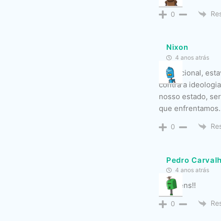
Re
0
Nixon
4 anos atrás
Sensacional, estav
contra a ideologi
nosso estado, ser
que enfrentamos.
Re
0
Pedro Carval
4 anos atrás
Parabéns!!
Re
0