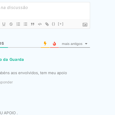
{}
[+]
OS
mais antigos
o da Guarda
rabéns aos envolvidos, tem meu apoio
sponder
 APOIO .