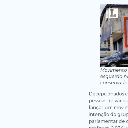
Movimento 
esquerda no
conservador
Decepcionados co
pessoas de vário
lançar um movim
intenção do grup
parlamentar de di