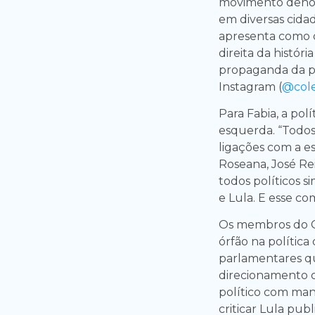
movimento denom
em diversas cida
apresenta como o
direita da histó
propaganda da p
Instagram (
@cole
Para Fabia, a po
esquerda. “Todos
ligações com a es
Roseana, José Rei
todos políticos s
e Lula. E esse c
Os membros do Co
órfão na política
parlamentares q
direcionamento 
político com ma
criticar Lula pu