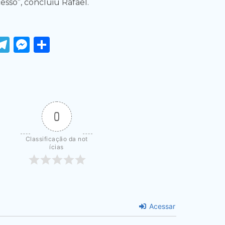
esso”, concluiu Rafael.
ook
tter
WhatsApp
Telegram
Messenger
Share
0
Classificação da not
ícias
Acessar