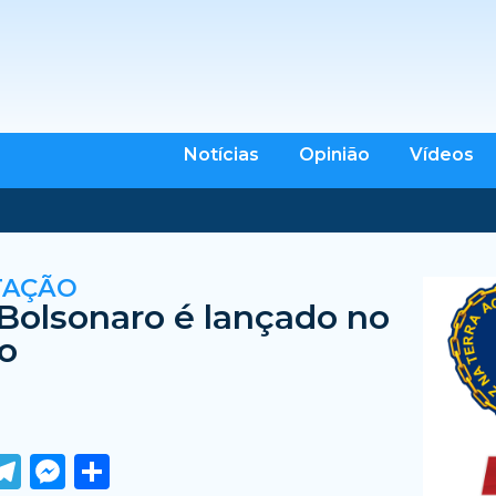
Notícias
Opinião
Vídeos
TAÇÃO
 Bolsonaro é lançado no
o
ook
tter
WhatsApp
Telegram
Messenger
Share