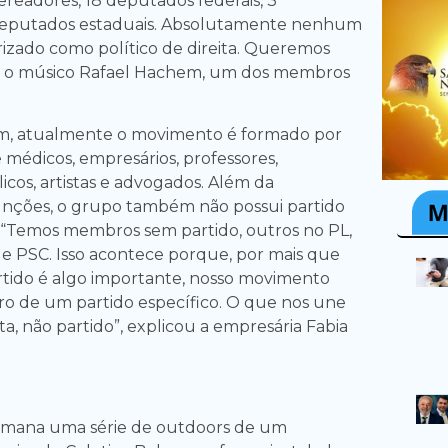
vereadores, 18 deputados federais, 3
deputados estaduais. Absolutamente nenhum
rizado como político de direita. Queremos
se o músico Rafael Hachem, um dos membros
, atualmente o movimento é formado por
 médicos, empresários, professores,
icos, artistas e advogados. Além da
unções, o grupo também não possui partido
o. “Temos membros sem partido, outros no PL,
 PSC. Isso acontece porque, por mais que
tido é algo importante, nosso movimento
o de um partido específico. O que nos une
ita, não partido”, explicou a empresária Fabia
semana uma série de outdoors de um