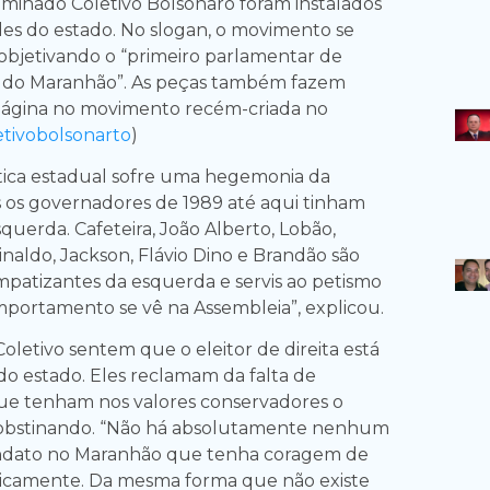
inado Coletivo Bolsonaro foram instalados
des do estado. No slogan, o movimento se
bjetivando o “primeiro parlamentar de
ria do Maranhão”. As peças também fazem
ágina no movimento recém-criada no
tivobolsonarto
)
lítica estadual sofre uma hegemonia da
 os governadores de 1989 até aqui tinham
querda. Cafeteira, João Alberto, Lobão,
naldo, Jackson, Flávio Dino e Brandão são
impatizantes da esquerda e servis ao petismo
omportamento se vê na Assembleia”, explicou.
letivo sentem que o eleitor de direita está
 do estado. Eles reclamam da falta de
ue tenham nos valores conservadores o
obstinando. “Não há absolutamente nenhum
ndato no Maranhão que tenha coragem de
blicamente. Da mesma forma que não existe