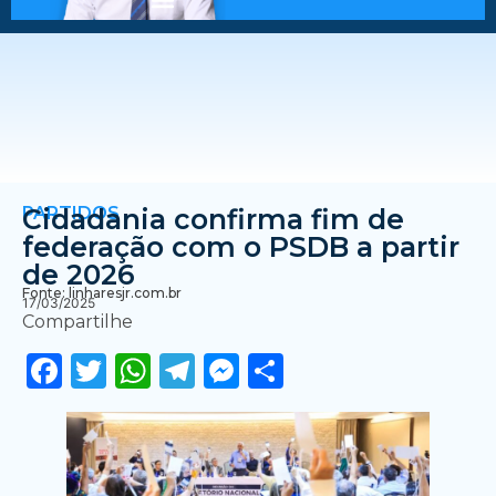
PARTIDOS
Cidadania confirma fim de
federação com o PSDB a partir
de 2026
Fonte: linharesjr.com.br
17/03/2025
Compartilhe
Facebook
Twitter
WhatsApp
Telegram
Messenger
Share