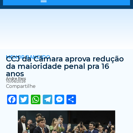
MENOR BANDIDO
CCJ da Câmara aprova redução
da maioridade penal pra 16
anos
Andre Reis
10/06/2026
Compartilhe
Facebook
Twitter
WhatsApp
Telegram
Messenger
Share