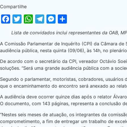
Compartilhe
Facebook
Twitter
WhatsApp
Telegram
Messenger
Share
Lista de convidados inclui representantes da OAB, M
A Comissão Parlamentar de Inquérito (CPI) da Câmara de Sã
audiência pública, nesta quinta (09/06), às 14h, no plenário
De acordo com o secretário da CPI, vereador Octávio Soei
soluções. “Será uma grande audiência pública com a socied
Segundo o parlamentar, motoristas, cobradores, usuários 
que o encaminhamento do encontro será anexado ao relató
A audiência deve ocorrer quinze dias após o relator Álvar
O documento, com 143 páginas, representa a conclusão de
“Nestes seis meses de atuação, os integrantes da comissão 
comprometimento, a fim de entregar um trabalho de excelê