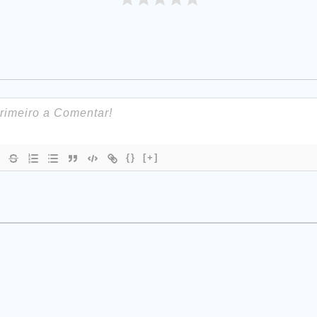
{}
[+]