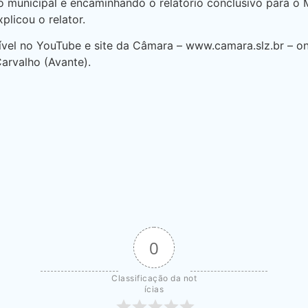
 municipal e encaminhando o relatório conclusivo para o Mi
plicou o relator.
ível no YouTube e site da Câmara – www.camara.slz.br – on
arvalho (Avante).
0
Classificação da not
ícias