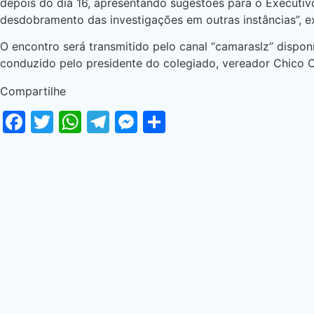
depois do dia 16, apresentando sugestões para o Executivo
desdobramento das investigações em outras instâncias”, ex
O encontro será transmitido pelo canal “camaraslz” dispon
conduzido pelo presidente do colegiado, vereador Chico C
Compartilhe
Facebook
Twitter
WhatsApp
Telegram
Messenger
Share