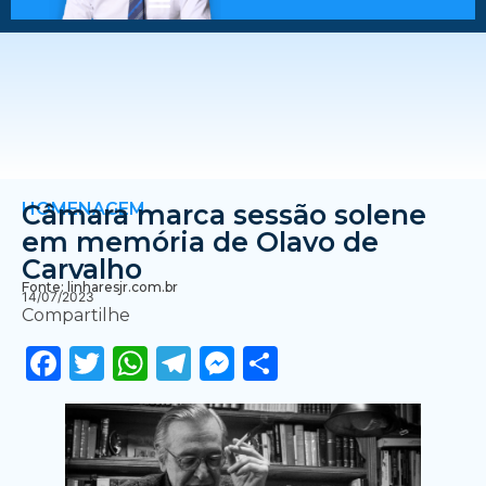
HOMENAGEM
Câmara marca sessão solene
em memória de Olavo de
Carvalho
Fonte: linharesjr.com.br
14/07/2023
Compartilhe
Facebook
Twitter
WhatsApp
Telegram
Messenger
Share